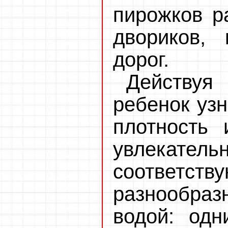
пирожков р
двориков, 
дорог.
Действуя
ребенок узн
плотность
увлекател
соответс
разнообраз
водой: одн