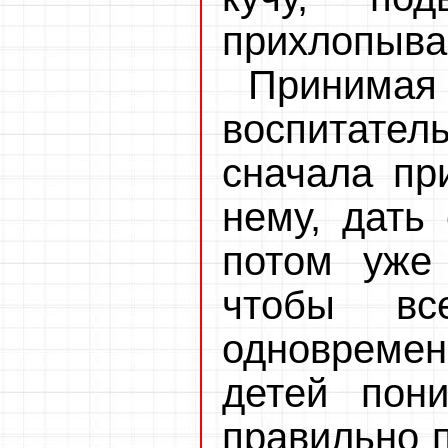
прихлопываю
Приним
воспитател
сначала при
нему, дать 
потом уже 
чтобы вс
одновреме
детей пон
правильно п