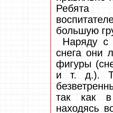
Ребята 
воспитате
большую гр
Наряду с
снега они 
фигуры (сне
и т. д.). 
безветренны
так как в
находясь в