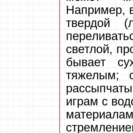
Например, в
твердой (
переливатьс
светлой, пр
бывает су
тяжелым; 
рассыпчаты
играм с вод
материалам
стремлением