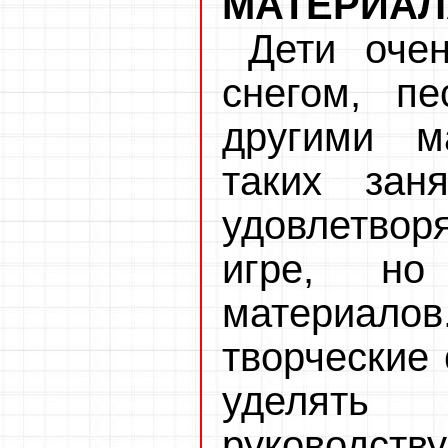
МАТЕРИА
Дети оче
снегом, п
другими м
таких зан
удовлетво
игре, но
материало
творческие
уделять
руководс