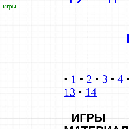
Игры
•
1
•
2
•
3
•
4
13
•
14
ИГРЫ