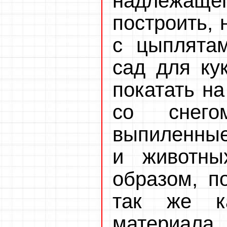
надлежаще
построить, 
с цыплятам
сад для кук
покатать на
со снег
выпиленные
и животны
образом, по
так же к
материала,