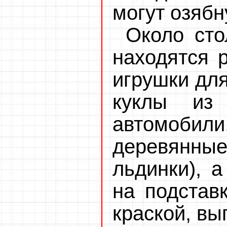
могут озябн
Около сто
находятся 
игрушки для
куклы из
автомоби
деревянные
льдинки), 
на подстав
краской, в