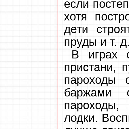
если постеп
хотя постр
дети строя
пруды и т. д
В играх 
пристани, 
пароходы 
баржами с
пароходы
лодки. Восп