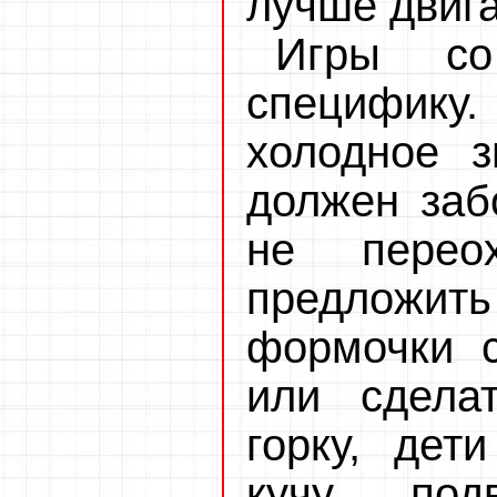
лучше двига
Игры со
специфику
холодное з
должен заб
не перео
предложи
формочки с
или сдела
горку, дет
кучу, по