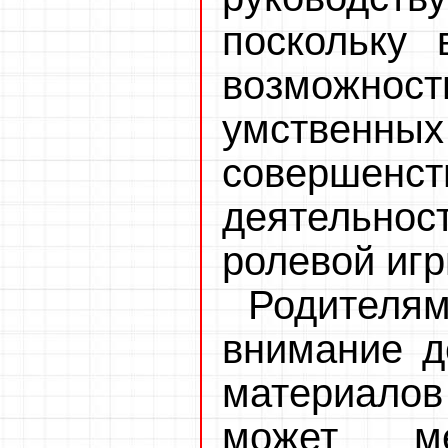
поскольку
возможнос
умственн
совершенст
деятельно
ролевой игр
Родител
внимание д
материалов
может ме