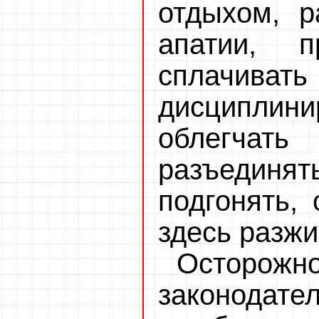
отдыхом, р
апатии, п
сплач
дисципл
облегчать
разъедин
подгонять, 
здесь разжи
Осторожн
законода