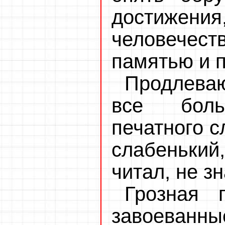
достижения
человечест
памятью и п
Продлева
все боль
печатного с
слабенький
читал, не з
Грозная 
завоеванны