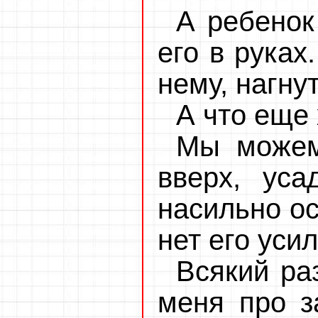
А ребенок
его в руках
нему, нагну
А что еще 
Мы можем
вверх, уса
насильно ос
нет его усил
Всякий раз
меня про з