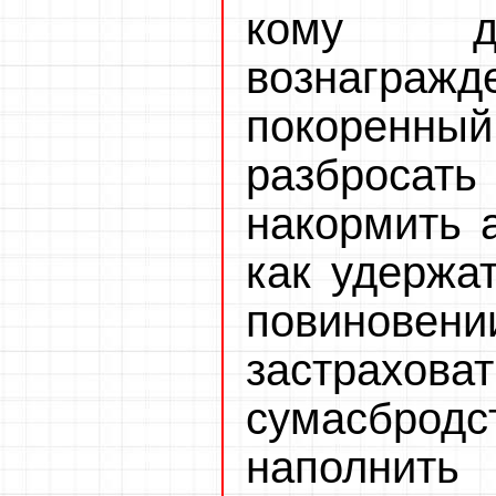
кому д
вознагра
покоренный 
разброса
накормить а
как удержа
повинов
застрахов
сумасбро
наполнить