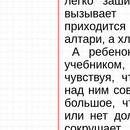
легко заши
вызывает
приходится
алтари, а х
А ребено
учебником,
чувствуя, ч
над ним со
большое, ч
или нет до
сокрушает.