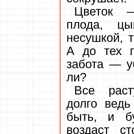
Цветок —
плода, цы
несушкой, т
А до тех 
забота — у
ли?
Все раст
долго ведь
быть, и б
воздаст с