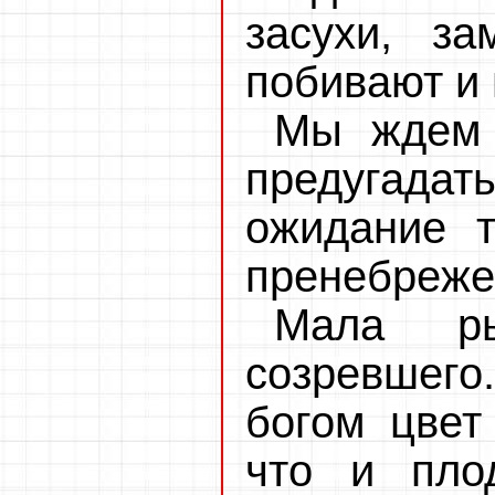
засухи, за
побивают и 
Мы ждем 
предугада
ожидание т
пренебрежен
Мала ры
созревшег
богом цвет
что и пло