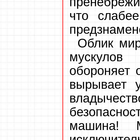
пренебрежи
что слабее
предзнамен
Облик мир
мускулов
обороняет о
вырывает 
владычес
безопасно
машина! 
исключите