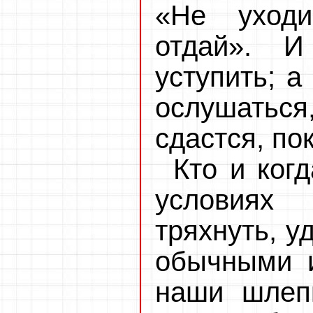
«Не уходи
отдай». И
уступить; а
ослушатьс
сдастся, по
Кто и ког
условиях
тряхнуть, у
обычными 
наши шлепк