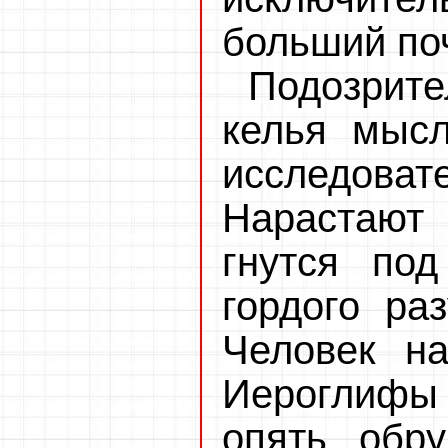
больший поч
Подозрит
келья мысл
исследов
Нарастают
гнутся под
гордого ра
Человек на
Иероглифы
опять обр