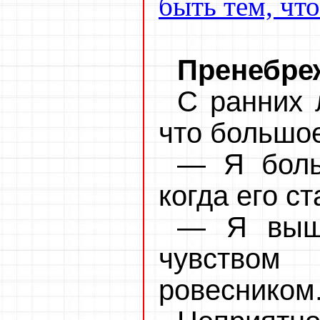
быть тем, что
Пренебре
С ранних 
что большо
— Я боль
когда его ст
— Я выше
чувством
ровесником