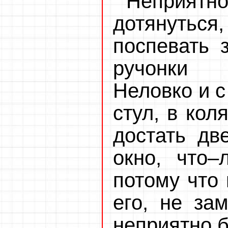
Неприятно
дотянуться
поспевать 
ручонки 
Неловко и с
стул, в кол
достать дв
окно, что–
потому что 
его, не зам
неприятно 