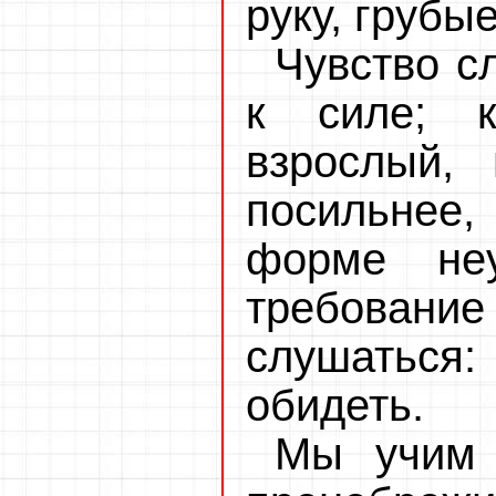
руку, грубы
Чувство с
к силе; 
взрослый,
посильнее,
форме неу
требован
слушатьс
обидеть.
Мы учим 