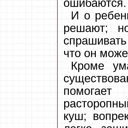
ошибаются.
И о ребен
решают; н
спрашивать 
что он може
Кроме ум
существова
помогае
расторопны
куш; вопре