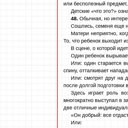
или бесполезный предмет, 
Детские «что это?» озн
48.
Обычная, но интере
Сошлись, семеня еще не
Матери неприятно, когд
То, что ребенок выходит 
В сцене, о которой иде
Один ребенок вырывает
Или: один старается 
спину, отталкивает напад
Или: смотрят друг на 
после долгой подготовки 
Здесь играет роль во
многократно выступал в за
две отличные индивидуаль
«Он добрый: все отдаст
Или: