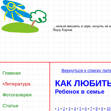
…нельзя мешать в игре, ничуть не м
Януш Корчак
Вернуться к списку ли
Главная
КАК ЛЮБИТ
•Литература
Ребенок в семье
Фотогалерея
Статьи
•
1
•
2
•
3
•
4
•
5
•
6
•
7
•
8
•
9
•
10