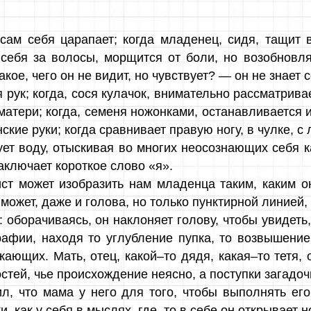
ам себя царапает; когда младенец, сидя, тащит в
 себя за волосы, морщится от боли, но возобновля
кое, чего он не видит, но чувствует? — он не знает с
 рук; когда, сося кулачок, внимательно рассматрива
матери; когда, семеня ножонками, останавливается и
кие руки; когда сравнивает правую ногу, в чулке, с л
дует воду, отыскивая во многих неосознающих себя
аключает короткое слово «я».
т может изобразить нам младенца таким, каким он 
 может, даже и голова, но только пунктирной линией,
 оборачиваясь, он наклоняет голову, чтобы увидеть, 
афии, находя то углубление пупка, то возвышение 
жающих. Мать, отец, какой–то дядя, какая–то тетя
стей, чье происхождение неясно, а поступки загадоч
л, что мама у него для того, чтобы выполнять ег
и, как у себя в мыслях, где–то в себе он открывае