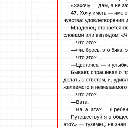
«Захочу — дам, а не за
47.
Хочу иметь — имею,
чувства: удовлетворения 
Младенец старается по
словами или взглядом: «Чт
—Что это?
—Фи, брось, это бяка, э
—Что это?
—Цветочек, — и улыбка
Бывает, спрашивая о п
делать с ответом, и, удив
желаемого и нежелаемого 
—Что это?
—Вата.
—Ва–а–ата? — и ребено
Путешествуй я в общес
это?» — туземец, не зная 