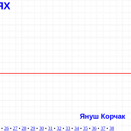
Х
ЛЯХ
Януш Корчак
•
26
•
27
•
28
•
29
•
30
•
31
•
32
•
33
•
34
•
35
•
36
•
37
•
38