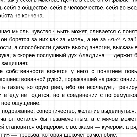
 себя в обществе, себя в человечестве, себя во Вс
абота не кончена.
йшая мысль–чувство? Быть может, сливается с поня
он борется за них как за «мое», а не за «я»? А заб
ости, а способности давать выход энергии, высказыв
рука, а скорее послушный дух Аладдина — держит б
ь защищает.
ие собственности вяжется у него с понятием по
вершенствованной рукой, поражавшей на расстоянии.
ть газету, которую рвет, ибо он исследует, тренир
и в еду не годится, но в соединении с погремушко
тное ощущение.
 подражание, соперничество, желание выдвинуться.
мяча он остался бы незамеченным, а с мячом може
ей становится офицером, с вожжами — кучером; а ря
тупи» — просьба, которая щекочет самолюбие.