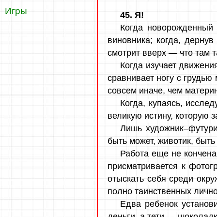
Игры
45. Я!
Когда новорожденный с
виновника; когда, дернув
смотрит вверх — что там та
Когда изучает движения
сравнивает ногу с грудью 
совсем иначе, чем материнс
Когда, купаясь, иссле
великую истину, которую з
Лишь художник–футурис
быть может, животик, быть
Работа еще не кончена:
присматривается к фотогр
отыскать себя среди окру
полно таинственных лично
Едва ребенок установи
деньги, а тети — шоколадк