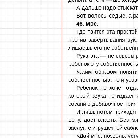
А дальше надо отыскать
Вот, волосы седые, а р
46. Мое.
Где таится эта просте
против завертывания рук, 
лишаешь его не собственн
Рука эта — не совсем 
ребенок эту собственност
Каким образом понят
собственностью, но и усо
Ребенок не хочет отда
который звука не издает 
сосанию добавочное прия
И лишь потом приходят
цену, дает власть. Без 
заслуг; с игрушечной сабл
«Дай мне, позволь, ус