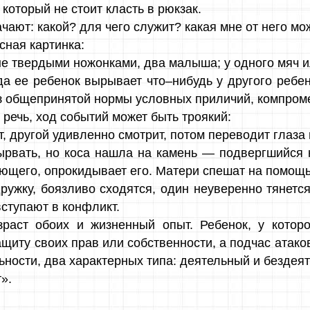
который не стоит класть в рюкзак.
ачают: какой? для чего служит? какая мне от него мо
сная картинка:
 твердыми ножонками, два малыша; у одного мяч или
а ее ребенок вырывает что–нибудь у другого ребенк
из общепринятой нормы условных приличий, компроме
т речь, ход событий может быть троякий:
, другой удивленно смотрит, потом переводит глаза 
вырвать, но коса нашла на камень — подвергшийся
ающего, опрокидывает его. Матери спешат на помощь
дружку, боязливо сходятся, один неуверенно тянетс
вступают в конфликт.
зраст обоих и жизненный опыт. Ребенок, у котор
щиту своих прав или собственности, а подчас атако
ности, два характерных типа: деятельный и бездеят
».