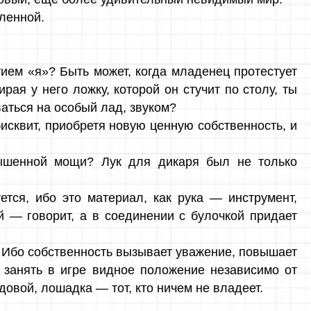
еленной.
тием «я»? Быть может, когда младенец протестует
ирая у него ложку, которой он стучит по столу, ты
аться на особый лад, звуком?
исквит, приобретя новую ценную собственность, и
вышенной мощи? Лук для дикаря был не только
уется, ибо это материал, как рука — инструмент,
й — говорит, а в соединении с булочкой придает
 Ибо собственность вызывает уважение, повышает
т занять в игре видное положение независимо от
довой, лошадка — тот, кто ничем не владеет.