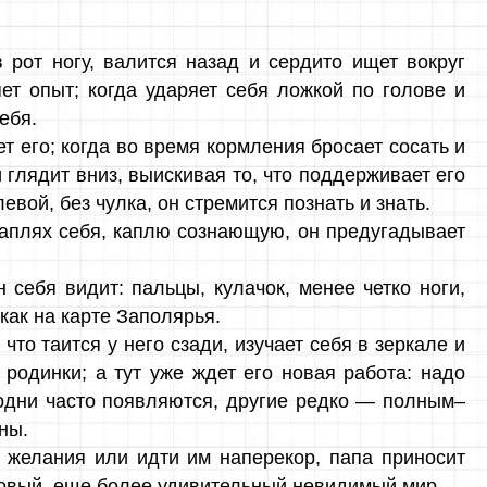
 рот ногу, валится назад и сердито ищет вокруг
ет опыт; когда ударяет себя ложкой по голове и
ебя.
ет его; когда во время кормления бросает сосать и
 глядит вниз, выискивая то, что поддерживает его
евой, без чулка, он стремится познать и знать.
 каплях себя, каплю сознающую, он предугадывает
себя видит: пальцы, кулачок, менее четко ноги,
 как на карте Заполярья.
что таится у него сзади, изучает себя в зеркале и
родинки; а тут уже ждет его новая работа: надо
, одни часто появляются, другие редко — полным–
ны.
о желания или идти им наперекор, папа приносит
т новый, еще более удивительный невидимый мир.