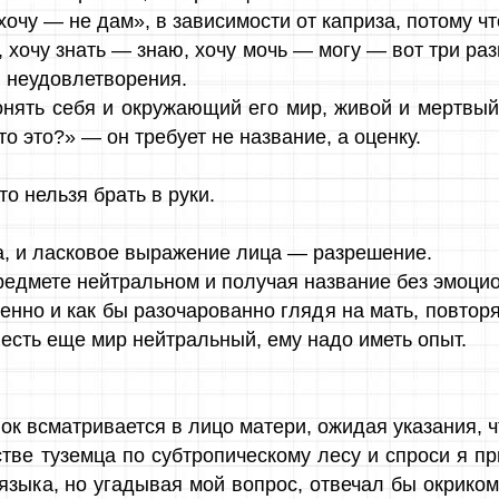
хочу — не дам», в зависимости от каприза, потому чт
 хочу знать — знаю, хочу мочь — могу — вот три ра
и неудовлетворения.
нять себя и окружающий его мир, живой и мертвый
о это?» — он требует не название, а оценку.
то нельзя брать в руки.
, и ласковое выражение лица — разрешение.
редмете нейтральном и получая название без эмоцион
ленно и как бы разочарованно глядя на мать, повторя
есть еще мир нейтральный, ему надо иметь опыт.
к всматривается в лицо матери, ожидая указания, ч
тве туземца по субтропическому лесу и спроси я п
языка, но угадывая мой вопрос, отвечал бы окриком