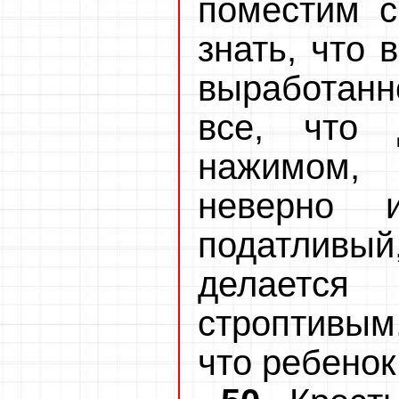
поместим с
знать, что 
выработанно
все, что д
нажимом,
неверно 
податлив
делается
строптивым,
что ребенок 