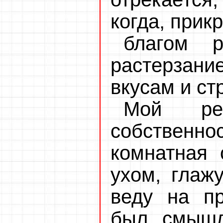
когда, при
благом р
растерза
вкусам и ст
Мой р
собствен
комнатная 
ухом, глажу
веду на пр
был смышл