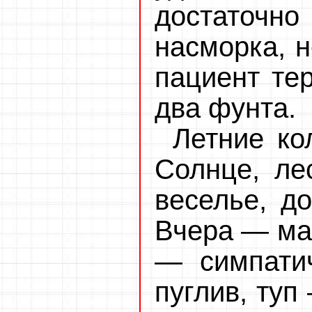
достаточно
насморка, н
пациент те
два фунта.
Летние ко
Солнце, ле
веселье, д
Вчера — мал
— симпатич
пуглив, туп