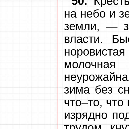
50.
Крест
на небо и з
земли, — з
власти. Бы
норовистая
молочная
неурожайна
зима без с
что–то, что
изрядно по
трудом, кну