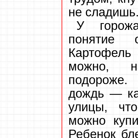
не сладишь
У горож
понятие 
Картофель 
можно, н
подороже.
дождь — ка
улицы, чт
можно купи
Ребенок бл