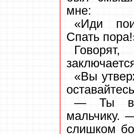
мне:
«Иди пои
Спать пора!
Говоря
заключается
«Вы утвер
оставайтесь
— Ты вс
мальчику. —
слишком бол