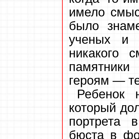
имело смыс
было знам
ученых и 
никакого с
памятник
героям — те
Ребенок 
который до
портрета 
бюста в фо