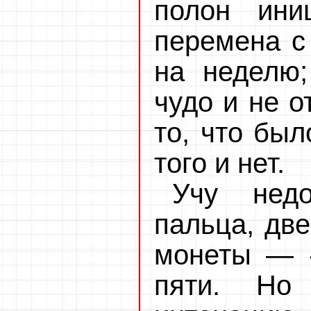
полон ини
перемена с 
на неделю;
чудо и не о
то, что был
того и нет.
Учу недо
пальца, две
монеты — «
пяти. Но