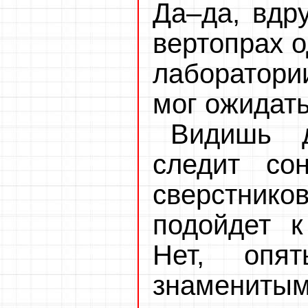
Да–да, вдр
вертопрах о
лаборатори
мог ожидат
Видишь д
следит со
сверстников
подойдет к
Нет, опя
знаменит