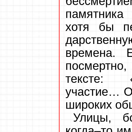
бессмерт
памятника 
хотя бы п
дарствен
времена. 
посмертно,
тексте: 
участие… О
широких об
Улицы, б
когда–то им