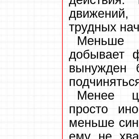
движений,
трудных на
Меньше 
добывает ф
вынужден 
подчиняться
Менее ц
просто ино
меньше син
ему не хва