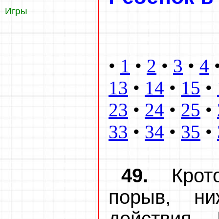
Игры
•
1
•
2
•
3
•
4
13
•
14
•
15
•
23
•
24
•
25
•
33
•
34
•
35
•
49.
Крот
порыв, ни
действия. 