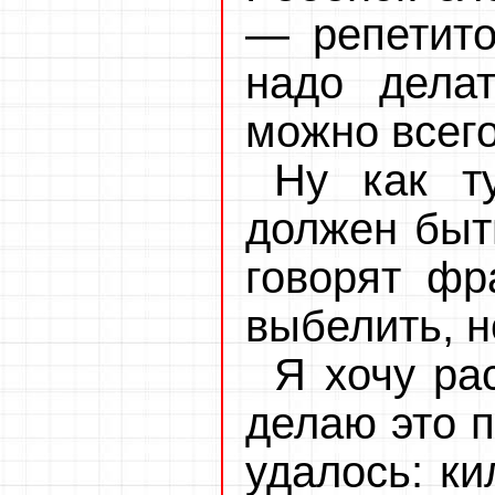
— репетито
надо делат
можно всего
Ну как т
должен быть
говорят фр
выбелить, н
Я хочу ра
делаю это п
удалось: ки