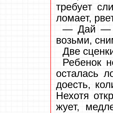
требует сл
ломает, рвет
— Дай — 
возьми, сни
Две сценки
Ребенок н
осталась л
доесть, кол
Нехотя откр
жует, медл