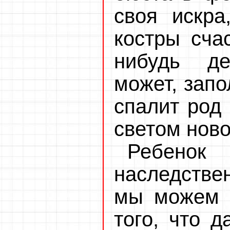
своя искра
костры сча
нибудь де
может, запо
спалит род 
светом ново
Ребенок
наследстве
мы можем л
того, что 