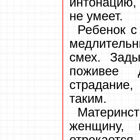
интонацию,
не умеет.
Ребенок с
медлительн
смех. Зады
поживее
страдание
таким.
Материн
женщину, 
отрекается,