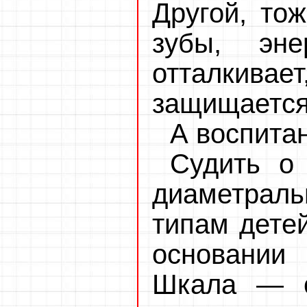
Другой, тож
зубы, эне
отталки
защищается
А воспита
Судить о
диаметра
типам детей
основании 
Шкала — с