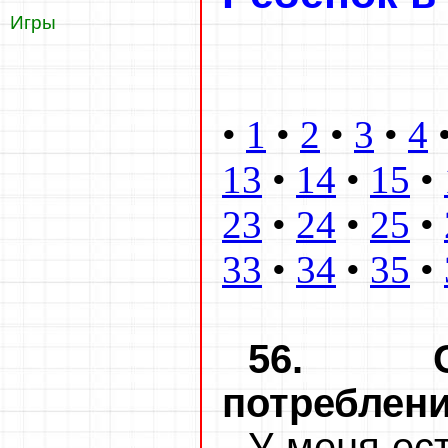
Игры
•
1
•
2
•
3
•
4
13
•
14
•
15
•
23
•
24
•
25
•
33
•
34
•
35
•
56. Ср
потреблени
У меня ест