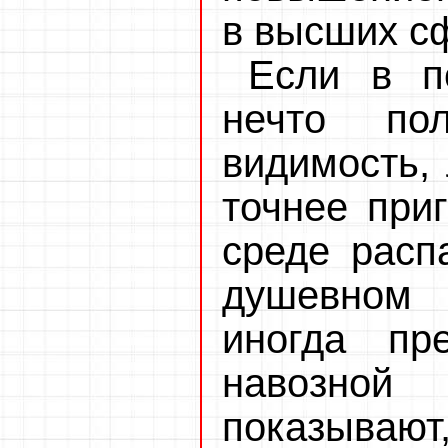
в высших с
Если в п
нечто по
видимость, 
точнее при
среде расп
душевном
иногда пр
навозной
показыв