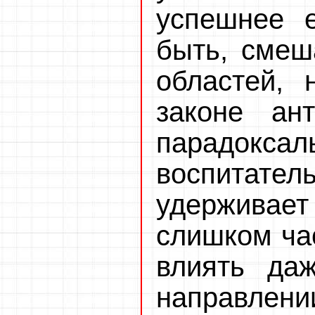
успешнее е
быть, смеш
областей, 
законе ан
парадок
воспитате
удержива
слишком ча
влиять да
направлени