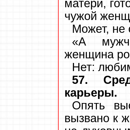
матери, гот
чужой женщи
Может, не 
«А мужч
женщина ро
Нет: люби
57. Сре
карьеры.
Опять вы
вызвано к ж