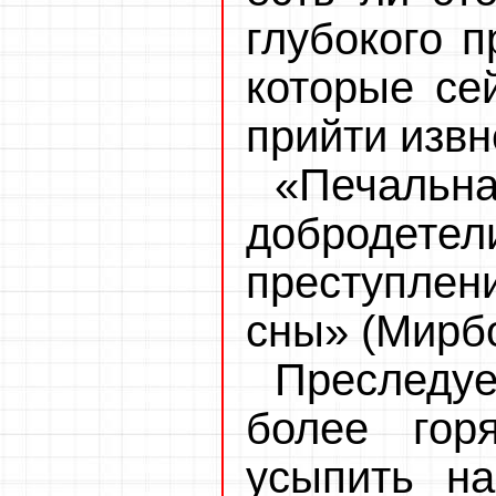
глубокого п
которые сей
прийти извн
«Печальн
добродет
преступле
сны» (Мирбо
Преслед
более гор
усыпить на