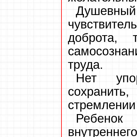
Душевный
чувствите
доброта, 
самосознан
труда.
Нет упо
сохранит
стремлении 
Ребенок
внутреннег