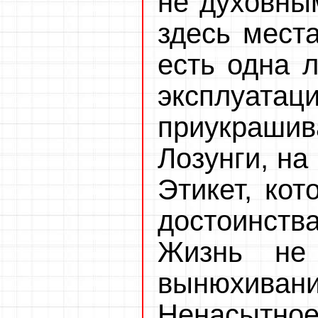
не духовны
здесь мест
есть одна 
эксплуата
приукраши
Лозунги, на
Этикет, кот
достоинств
Жизнь не
вынюхив
Ненасытно