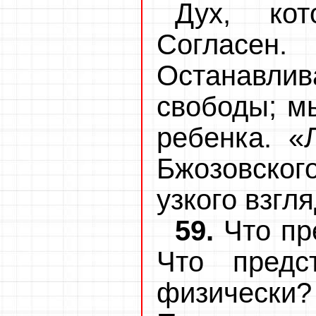
Дух, ко
Согласен
Останавлив
свободы; мы
ребенка. «
Бжозовско
узкого взгл
59.
Что пр
Что предс
физически?