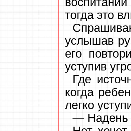
воспитании
тогда это в
Спрашив
услышав руг
его повтор
уступив угр
Где источ
когда ребен
легко уступ
— Надень 
Нет, хочет