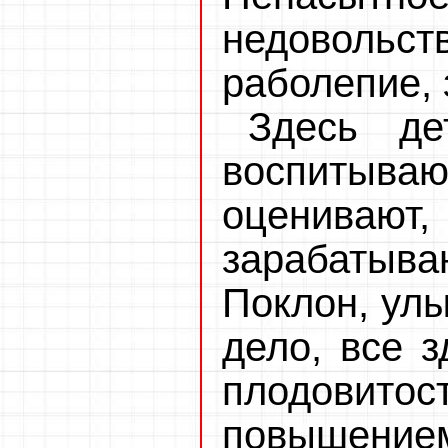
недоволь
раболепие, 
Здесь д
воспитыв
оцениваю
зарабатыва
Поклон, улы
дело, все з
плодовитос
повышением