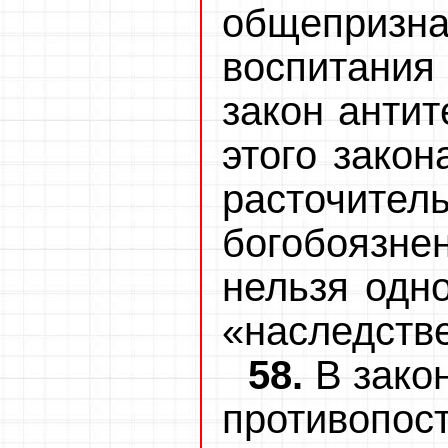
общепризн
воспитани
закон анти
этого закон
расточител
богобоязнен
нельзя одн
«наследств
58.
В зако
противопос