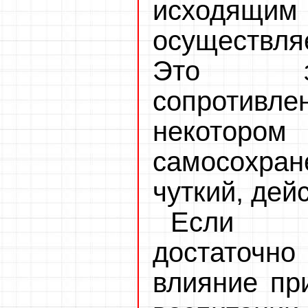
исходящим
осуществля
Это за
сопротивл
некотор
самосохра
чуткий, дей
Если м
достаточн
влияние пр