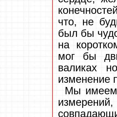
конечностей
что, не буд
был бы чуд
на коротко
мог бы дв
валиках но
изменение 
Мы имеем 
измерени
совпадаю