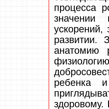
процесса р
значении 
ускорений, 
развитии. 
анатомию 
физиол
добросове
ребенка 
приглядыв
здоровому. 