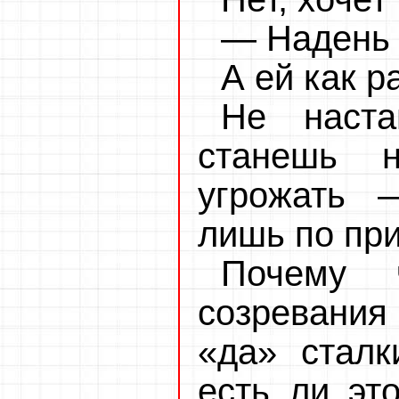
— Надень 
А ей как р
Не наста
станешь н
угрожать 
лишь по пр
Почему 
созревания
«да» сталк
есть ли эт