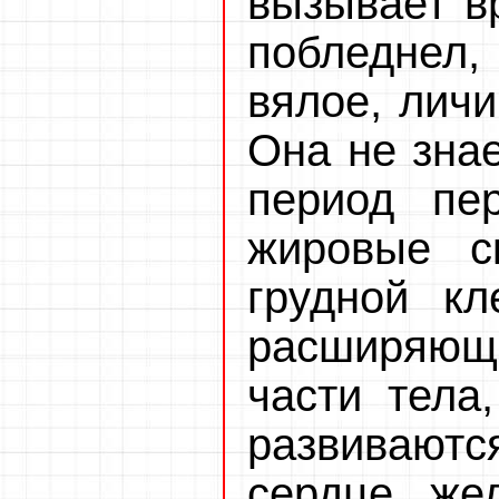
вызывает вр
побледнел, 
вялое, личи
Она не знае
период пер
жировые с
грудной кл
расширяющ
части тела
развиваютс
сердце, жел