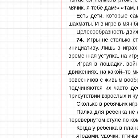
мячик, я тебе дам!» «Там, 
Есть дети, которые са
шахматы. И в игре в мяч 
Целесообразность движ
74.
Игры не столько с
инициативу. Лишь в игра
временная уступка, на игр
Играя в лошадки, вой
движениях, на какой–то м
ровесников с живым вообр
подчиняются их часто де
присутствии взрослых и чу
Сколько в ребячьих игр
Палка для ребенка не 
перевернутом стуле по ко
Когда у ребенка в план
ягодами, удочки, птичь