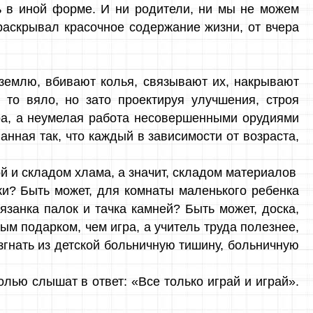
ь в иной форме. И ни родители, ни мы не можем
 раскрывал красочное содержание жизни, от вчера
 землю, вбивают колья, связывают их, накрывают
то вяло, но зато проектируя улучшения, строя
ра, а неумелая работа несовершенными орудиями
нная так, что каждый в зависимости от возраста,
ой и складом хлама, а значит, складом материалов
ки? Быть может, для комнаты маленького ребенка
язанка палок и тачка камней? Быть может, доска,
ым подарком, чем игра, а учитель труда полезнее,
згнать из детской больничную тишину, больничную
лью слышат в ответ: «Все только играй и играй».