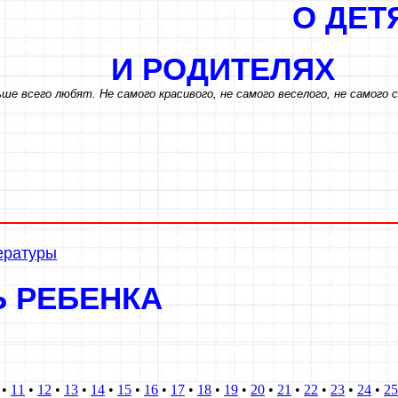
О ДЕТЯ
И РОДИТЕ
ше всего любят. Не самого красивого, не самого веселого, не самого 
тературы
Ь РЕБЕНКА
•
11
•
12
•
13
•
14
•
15
•
16
•
17
•
18
•
19
•
20
•
21
•
22
•
23
•
24
•
25