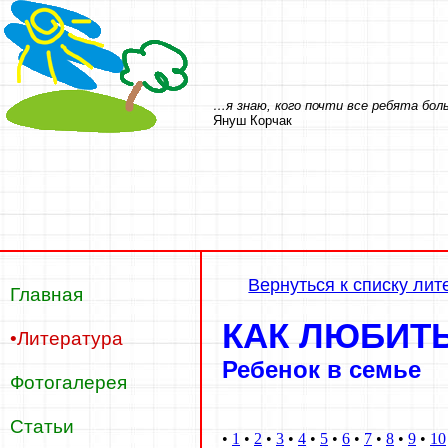
…я знаю, кого почти все ребята боль
Януш Корчак
Вернуться к списку ли
Главная
КАК ЛЮБИТ
•Литература
Ребенок в семье
Фотогалерея
Статьи
•
1
•
2
•
3
•
4
•
5
•
6
•
7
•
8
•
9
•
10