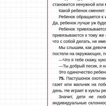
становится ненужной или м
Какой ребенок сменяет
Ребенок обращается к и
Да, ребенок лучше уж буде
Ребенок привязывается
привязываются к тому же с
что с собой делать, не им
Мы слышим, как девочка
постели на окружающих, п
—Что я тебе скажу, кук
—Ты добрый песик, я на
Это одиночество ребенк
75.
Пастушонок охотнее
газет или мальчик на по
день. Не играет в куклы р
Значит, дети не люб
индивидуальные склоннос