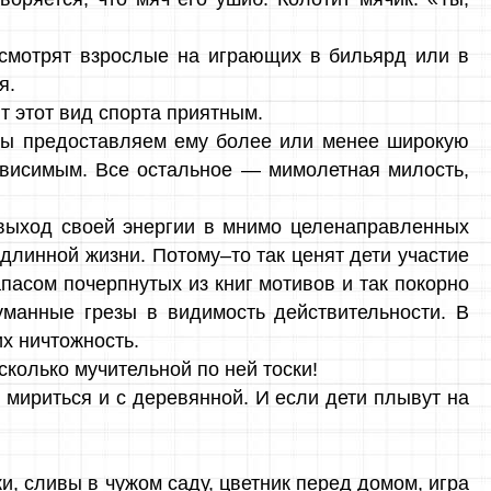
к смотрят взрослые на играющих в бильярд или в
я.
 этот вид спорта приятным.
е мы предоставляем ему более или менее широкую
зависимым. Все остальное — мимолетная милость,
 выход своей энергии в мнимо целенаправленных
длинной жизни. Потому–то так ценят дети участие
асом почерпнутых из книг мотивов и так покорно
уманные грезы в видимость действительности. В
их ничтожность.
сколько мучительной по ней тоски!
 мириться и с деревянной. И если дети плывут на
ки, сливы в чужом саду, цветник перед домом, игра