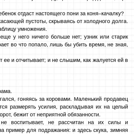
ебенок отдаст настоящего пони за коня–качалку?
ужасающей пустоты, скрываясь от холодного долга.
таблицу умножения.
 еще у него ничего больше нет; узник или старик
рает во что попало, лишь бы убить время, не зная,
 ее и отчитывает; и не слышим, как жалуется ей в
рама.
егался, гоняясь за коровами. Маленький продавец
атся размерять усилия, раскладывая их на целый
орот, бежит от неприятной обязанности.
 не воспитывает, не рассчитан на их силы и
а пример для подражания: и здесь скука, зимняя