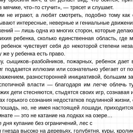
в мячике, что–то стучит», — трясет и слушает.
ми не играют, а любят смотреть, подобно тому ка
бывают интересные, неверные и гениальные движени
ений — лишь одна из многих сторон, которые делают
тихия ребенка, сколько единственная область, гд
х ребенок чувствует себя до некоторой степени не
у же у ребенка есть право.
ну, сыщиков–разбойников, пожарных, ребенок дает
иг поддается иллюзии или сознательно убегает от по
ажением, разносторонней инициативой, большим зап
спотичной власти — благодаря им легче облечь т
жих дети стесняются, стыдятся своих игр, сознавая 
ах горького сознания недостатков подлинной жизни, 
лошадь, но, не имея настоящей лошади, приходится
мнате — это не катание на лодках на озере…
е дня купание без ограничений, лес с
и гнезда высоко на деревьях, голубятня, куры, кроли