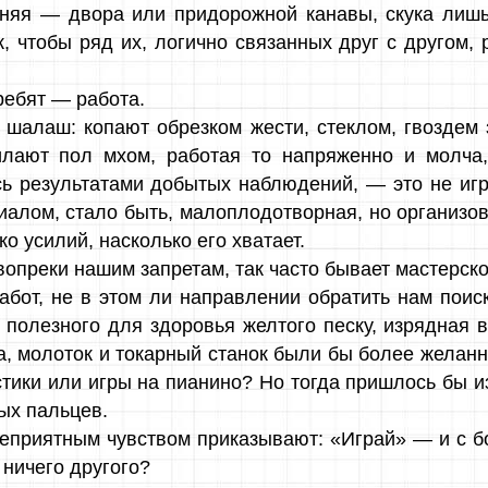
етняя — двора или придорожной канавы, скука лиш
к, чтобы ряд их, логично связанных друг с другом,
ребят — работа.
 шалаш: копают обрезком жести, стеклом, гвоздем
лают пол мхом, работая то напряженно и молча, 
ь результатами добытых наблюдений, — это не иг
алом, стало быть, малоплодотворная, но организова
ко усилий, насколько его хватает.
вопреки нашим запретам, так часто бывает мастерск
бот, не в этом ли направлении обратить нам поис
 полезного для здоровья желтого песку, изрядная в
а, молоток и токарный станок были бы более желанн
тики или игры на пианино? Но тогда пришлось бы и
ых пальцев.
еприятным чувством приказывают: «Играй» — и с бо
 ничего другого?