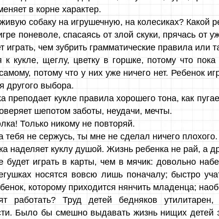
еняет в корне характер.
 живую собаку на игрушечную, на колесиках? Какой р
гре поневоле, спасаясь от злой скуки, прячась от 
т играть, чем зубрить грамматические правила или 
 к кукле, щеглу, цветку в горшке, потому что пока
амому, потому что у них уже ничего нет. Ребенок иг
ея другого выбора.
 преподает кукле правила хорошего тона, как пугает
оверяет шепотом заботы, неудачи, мечты.
олка! Только никому не повторяй.
 тебя не сержусь, ты мне не сделал ничего плохого.
а наделяет куклу душой. Жизнь ребенка не рай, а д
 будет играть в карты, чем в мячик: довольно наб
бегушках носятся вовсю лишь поначалу; быстро уч
ебенок, которому приходится нянчить младенца; наоб
ят работать? Труд детей бедняков утилитарен,
ти. Было бы смешно выдавать жизнь нищих детей з