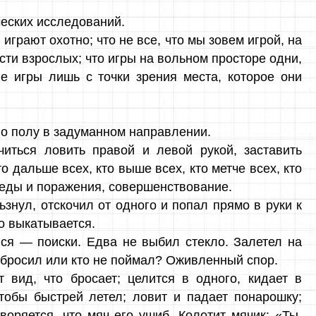
ческих исследований.
 играют охотно; что не все, что мы зовем игрой, на
ти взрослых; что игры на вольном просторе одни,
е игры лишь с точки зрения места, которое они
по полу в задуманном направлении.
читься ловить правой и левой рукой, заставить
то дальше всех, кто выше всех, кто метче всех, кто
беды и поражения, совершенствование.
знул, отскочил от одного и попал прямо в руки к
но выкатывается.
лся — поиски. Едва не выбил стекло. Залетел на
о бросил или кто не поймал? Оживленный спор.
 вид, что бросает; целится в одного, кидает в
чтобы быстрей летел; ловит и падает понарошку;
воряется, что мяч его ушиб. Колотит мячик: «Ты,