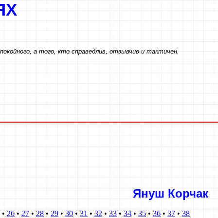
Х
ЛЯХ
спокойного, а того, кто справедлив, отзывчив и тактичен.
Януш Корчак
•
26
•
27
•
28
•
29
•
30
•
31
•
32
•
33
•
34
•
35
•
36
•
37
•
38