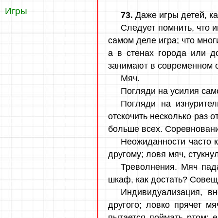
Игры
73.
Даже игры детей, к
Следует помнить, что иг
самом деле игра; что мно
а в стенах города или д
занимают в современном 
Мяч.
Погляди на усилия сам
Погляди на изнурител
отскочить несколько раз от
больше всех. Соревновани
Неожиданности часто к
другому; ловя мяч, стукну
Треволнения. Мяч пада
шкаф, как достать? Совещ
Индивидуализация, вн
другого; ловко прячет мя
пытается поймать ртом; е