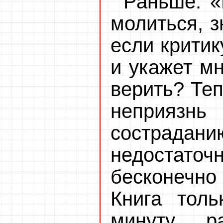
Раньше: «
молиться, з
если критик
и укажет мн
верить? Теп
неприяз
сострадани
недостаточ
бесконечно
Книга толь
минуту р