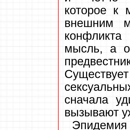
которое к 
внешним м
конфликта
мысль, а о
предвестни
Существуе
сексуаль
сначала уд
вызывают уж
Эпидемия