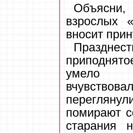
Объясни
взрослых «
вносит при
Празднес
приподнятое
умело 
вчувствова
переглян
помирают со
старания 