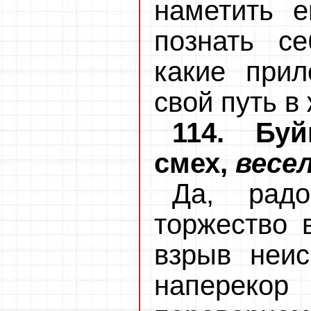
наметить 
познать се
какие прил
свой путь в
114. Буй
смех,
весе
Да, радо
торжество 
взрыв неис
напереко