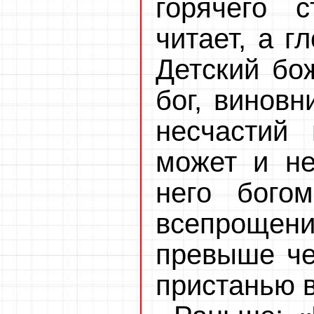
горячего 
читает, а г
Детский бо
бог, виновн
несчастий 
может и не
него бого
всепроще
превыше че
пристанью в