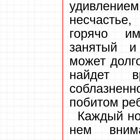
удивлением
несчастье,
горячо им
занятый и
может долго
найдет 
соблазненн
побитом реб
Каждый но
нем вним