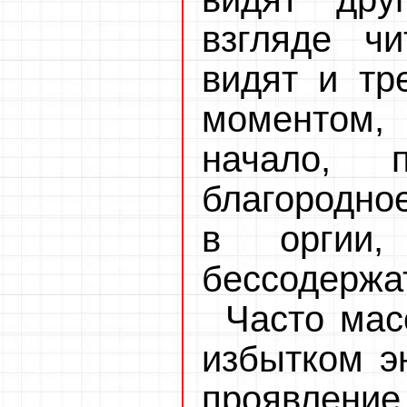
взгляде чи
видят и тре
моментом,
начало, 
благородно
в оргии,
бессодержа
Часто ма
избытком эн
проявление