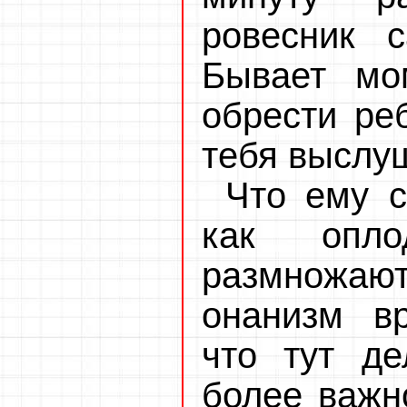
ровесник 
Бывает мо
обрести ре
тебя выслу
Что ему с
как опло
размножаю
онанизм вр
что тут де
более важн