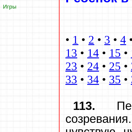
Игры
•
1
•
2
•
3
•
4
13
•
14
•
15
•
23
•
24
•
25
•
33
•
34
•
35
•
113.
П
созревани
чувствую, ч