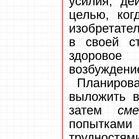
усилия, де
целью, ког
изобретате
в своей с
здоров
возбуждени
Планиров
выложить в
затем
см
попытка
трудностям