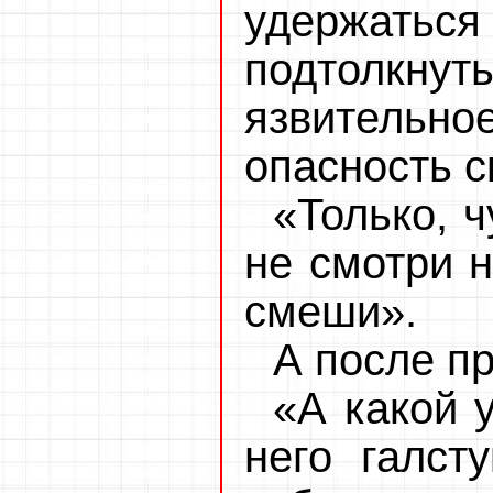
удержатьс
подтолкн
язвительн
опасность с
«Только, ч
не смотри н
смеши».
А после п
«А какой 
него галст