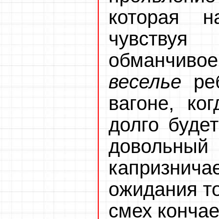
которая н
чувствуя
обманчиво
веселье
реб
вагоне, ко
долго будет
довольный
капризни
ожидания то
смех кончае