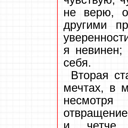
не верю, о
другими пр
уверенности
я невинен;
себя.
Вторая ст
мечтах, в 
несмотря 
отвращение 
и четче п