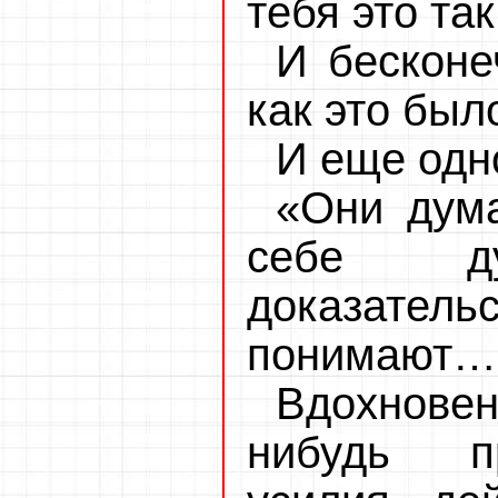
тебя это та
И бесконе
как это был
И еще одн
«Они дума
себе д
доказател
понимают…
Вдохнове
нибудь пр