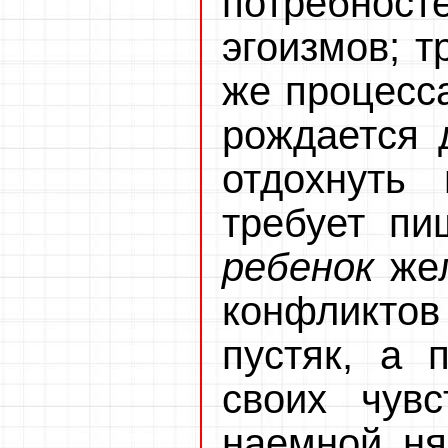
потребнос
эгоизмов; т
же процесса
рождается 
отдохнуть
требует пи
ребенок
жел
конфликтов
пустяк, а 
своих чувс
наемной ня