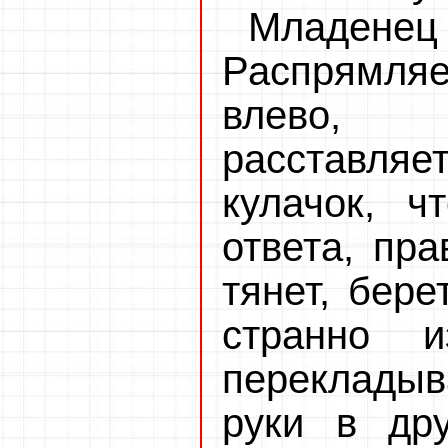
Младене
Распрямляе
влево, о
расставл
кулачок, ч
ответа, пра
тянет, бере
странно и
перекладыв
руки в дру