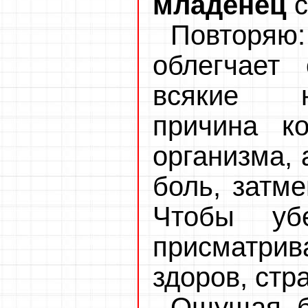
младенец
с
Повторяю
облегчает 
всякие н
причина к
организма, 
боль, затме
Чтобы уб
присматрива
здоров, стр
Ощущая 