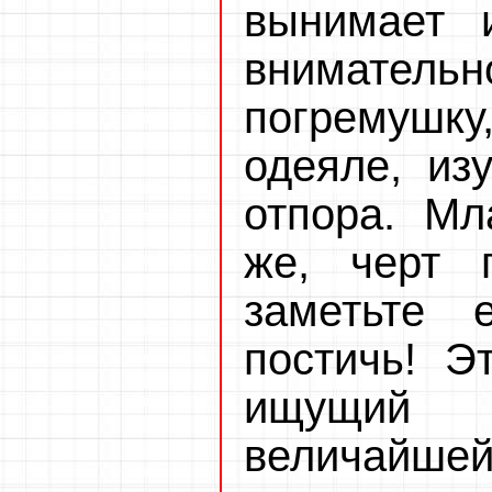
вынимает 
вниматель
погремушку,
одеяле, из
отпора. Мл
же, черт 
заметьте 
постичь! Э
ищущий 
величайшей 