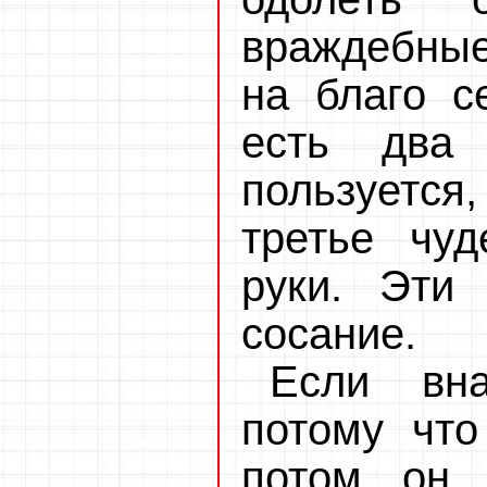
враждебные
на благо с
есть два 
пользуетс
третье чуд
руки. Эти
сосание.
Если вн
потому что
потом он 