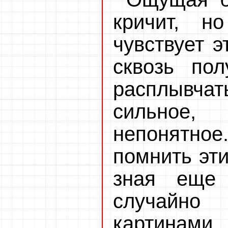
кричит, н
чувствует э
сквозь по
расплывча
сильное,
непонятное
помнить эти
зная еще 
случайно
картинами