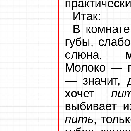
практически
Итак:
В комнате
губы, слабо
слюна,
Молоко — п
— значит, 
хочет
пи
выбивает из
пить
, толь