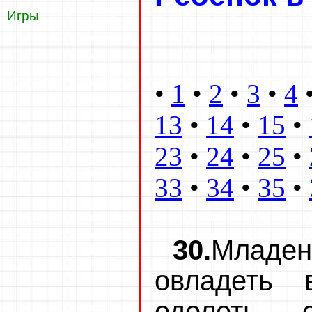
Игры
•
1
•
2
•
3
•
4
13
•
14
•
15
•
23
•
24
•
25
•
33
•
34
•
35
•
30.
Младе
овладеть 
одолеть 