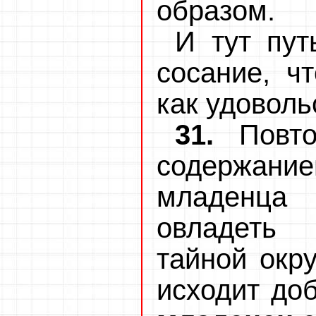
образом.
И тут пут
сосание, ч
как удоволь
31.
Повт
содержан
младенца
овладеть
тайной окр
исходит доб