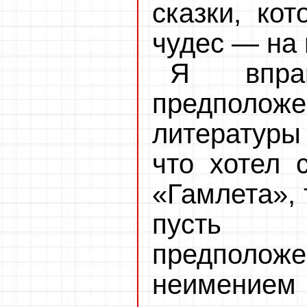
сказки, ко
чудес — на 
Я впра
предполо
литературы
что хотел 
«Гамлета», 
пусть 
предполо
неимение