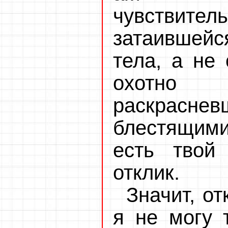
чувстви
затаившей
тела, а не
охотно 
раскраснев
блестящими
есть твой
отклик.
Значит, от
я не могу 