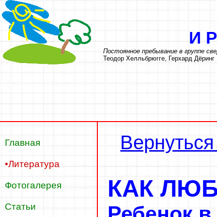
И
Постоянное пребывание в группе све
Теодор Хелльбрюгге, Герхард Дёринг
Вернуться
Главная
•Литература
КАК ЛЮБ
Фотогалерея
Статьи
Ребенок в