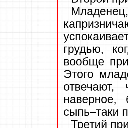
Младе
капризни
успокаива
грудью, ко
вообще при
Этого млад
отвечают, 
наверное, 
сыпь–таки п
Третий пр