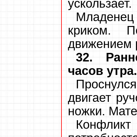
ускользает.
Младенец
криком. 
движением р
32. Ранн
часов утра.
Проснулс
двигает руч
ножки. Мате
Конфлик