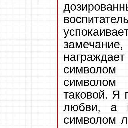
дозирова
воспитате
успокаивае
замечани
награжда
символом
символом 
таковой. Я 
любви, а 
символом л