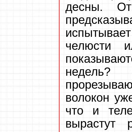
десны. От
предсказы
испытывае
челюсти 
показывают
недель?
прорезываю
волокон уж
что и тел
вырастут 