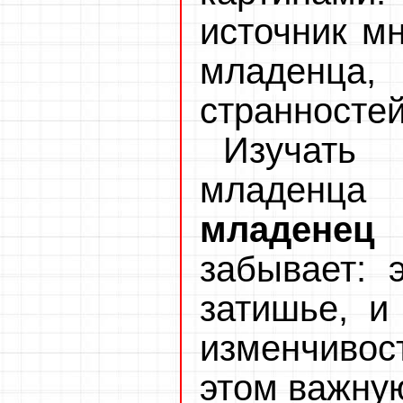
источник м
младенца,
странностей
Изучать
младенца 
младенец
п
забывает: 
затишье, и
изменчивос
этом важную