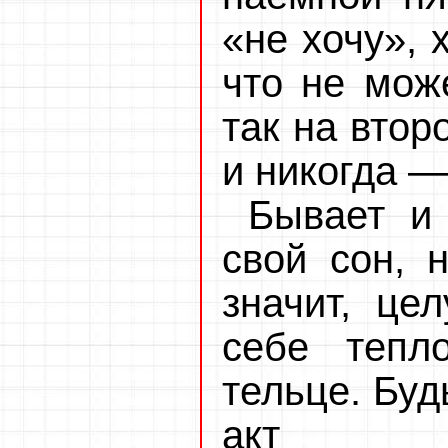
«не хочу», 
что не мож
так на втор
и никогда —
Бывает и 
свой сон, н
значит, цел
себе тепло
тельце. Буд
акт эк