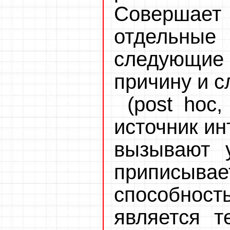
Соверша
отдельные
следующие 
причину и с
(post hoc,
источник ин
вызывают 
приписы
способност
является 