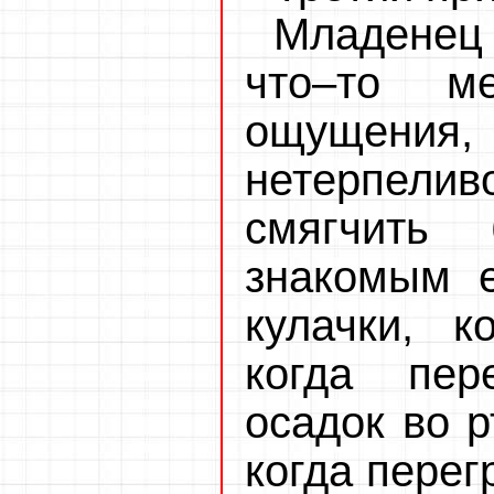
Младенец 
что–то м
ощущения, 
нетерпели
смягчить 
знакомым е
кулачки, к
когда пер
осадок во р
когда перег