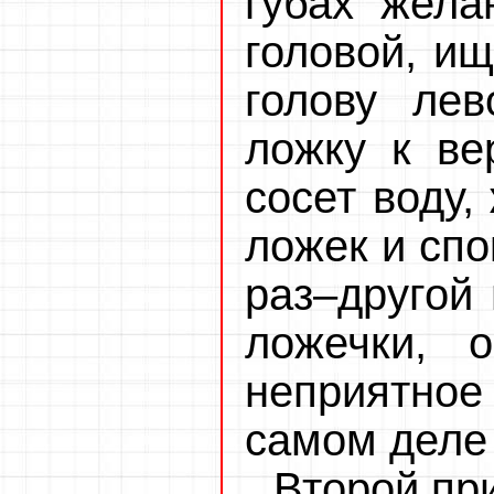
губах жела
головой, и
голову ле
ложку к ве
сосет воду,
ложек и спо
раз–другой
ложечки, о
неприятное
самом деле
Второй пр